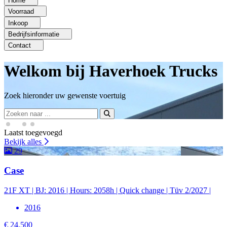
Home
Voorraad
Inkoop
Bedrijfsinformatie
Contact
Welkom bij Haverhoek Trucks
Welkom bij Haverhoek Trucks
Welkom bij Haverhoek Trucks
Welkom bij Haverhoek Trucks
Zoek hieronder uw gewenste voertuig
Zoek hieronder uw gewenste voertuig
Zoek hieronder uw gewenste voertuig
Zoek hieronder uw gewenste voertuig
Laatst toegevoegd
Bekijk alles
29
Case
21F XT | BJ: 2016 | Hours: 2058h | Quick change | Tüv 2/2027 |
2016
€ 24.500